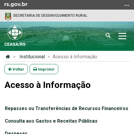
Ir
para
SECRETARIA DE DESENVOLVIMENTO RURAL
o
conteúdo
Ir
Abrir
Alter
para
a
a
o
busca
nave
menu
Início
Institucional
Acesso à Informação
Ir
do
para
conteúdo
Voltar
Imprimir
a
busca
Acesso à Informação
Repasses ou Transferências de Recursos Financeiros
Consulta aos Gastos e Receitas Públicas
Despesas