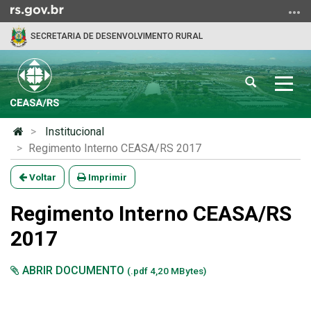
Ir
para
SECRETARIA DE DESENVOLVIMENTO RURAL
o
conteúdo
Ir
Abrir
Alter
para
a
a
o
busca
nave
menu
Início
Institucional
Ir
do
Regimento Interno CEASA/RS 2017
para
conteúdo
a
Voltar
Imprimir
busca
Regimento Interno CEASA/RS
2017
ABRIR DOCUMENTO
(.pdf 4,20 MBytes)